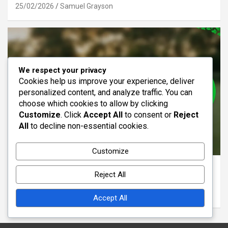
25/02/2026
Samuel Grayson
We respect your privacy
Cookies help us improve your experience, deliver
personalized content, and analyze traffic. You can
choose which cookies to allow by clicking
Customize
. Click
Accept All
to consent or
Reject
All
to decline non-essential cookies.
ANALYSE DER FORMATION 3-4-3
Customize
3-4-3 Formation: Vertikalität, Horizontale
Reject All
Abstände, Taktische Fluidität
24/02/2026
Samuel Grayson
Accept All